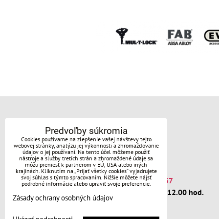
Kontakt
Predvoľby súkromia
Cookies používame na zlepšenie vašej návštevy tejto
info@keymax.sk
webovej stránky, analýzu jej výkonnosti a zhromažďovanie
údajov o jej používaní. Na tento účel môžeme použiť
OC RETRO 0949 507 339
nástroje a služby tretích strán a zhromaždené údaje sa
môžu preniesť k partnerom v EÚ, USA alebo iných
OD CENTRUM 0917 859 866
krajinách. Kliknutím na „Prijať všetky cookies“ vyjadrujete
svoj súhlas s týmto spracovaním. Nižšie môžete nájsť
Núdzové otváranie dverí 0908 633 537
podrobné informácie alebo upraviť svoje preferencie.
Pon-pia 10.00-18.00 hod., sob 10.00-12.00 hod.
Zásady ochrany osobných údajov