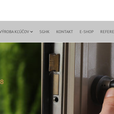
 VÝROBA KĽÚČOV
SGHK
KONTAKT
E-SHOP
REFERE