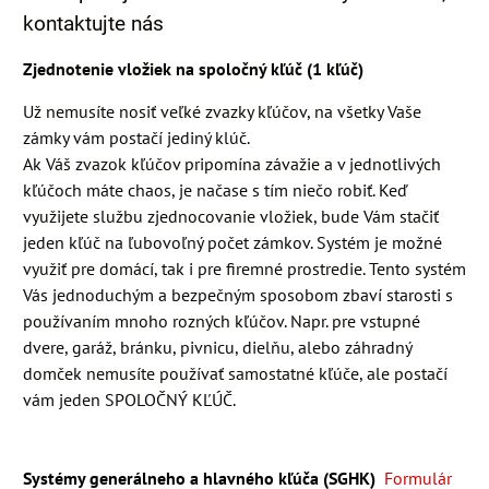
kontaktujte nás
Zjednotenie vložiek na spoločný kľúč (1 kľúč)
Už nemusíte nosiť veľké zvazky kľúčov, na všetky Vaše
zámky vám postačí jediný klúč.
Ak Váš zvazok kľúčov pripomína závažie a v jednotlivých
kľúčoch máte chaos, je načase s tím niečo robiť. Keď
využijete službu zjednocovanie vložiek, bude Vám stačiť
jeden kľúč na ľubovoľný počet zámkov. Systém je možné
využiť pre domácí, tak i pre firemné prostredie. Tento systém
Vás jednoduchým a bezpečným sposobom zbaví starosti s
používaním mnoho rozných kľúčov. Napr. pre vstupné
dvere, garáž, bránku, pivnicu, dielňu, alebo záhradný
domček nemusíte používať samostatné kľúče, ale postačí
vám jeden SPOLOČNÝ KĽÚČ.
Systémy generálneho a hlavného kľúča (SGHK)
Formulár