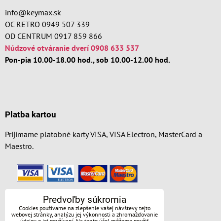
info@keymax.sk
OC RETRO 0949 507 339
OD CENTRUM 0917 859 866
Núdzové otváranie dverí 0908 633 537
Pon-pia 10.00-18.00 hod., sob 10.00-12.00 hod.
Platba kartou
Prijímame platobné karty VISA, VISA Electron, MasterCard a
Maestro.
Predvoľby súkromia
Cookies používame na zlepšenie vašej návštevy tejto
webovej stránky, analýzu jej výkonnosti a zhromažďovanie
údajov o jej používaní. Na tento účel môžeme použiť