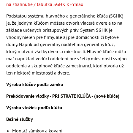
na stiahnutie / tabuľka SGHK KEYmax
Podstatou systému hlavného a generálneho kľúča (SGHK)
je, že jedným kľúčom môžete otvoriť viaceré dvere a to na
základe určených prístupových práv. Systém SGHK je
vhodný nielen pre firmy, ale aj pre domácnosti či bytové
domy. Napríklad generálny riaditeľ má generálny kľúč,
ktorým otvorí všetky dvere a miestnosti. Hlavné kľúče môžu
mať napríklad vedúci oddelení pre všetky miestnosti svojho
oddelenia a skupinové kľúče zamestnanci, ktorí otvoria už
len niektoré miestnosti a dvere.
Výroba kľúčov podľa zámku
Prekódovanie vložky - PRI STRATE KĽÚČA - (nové kľúče)
Výroba vložiek podľa kľúča
Bežné služby
Montáž zámkov a kovaní