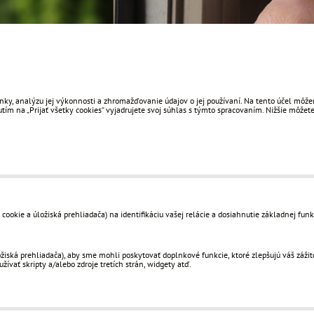
ky, analýzu jej výkonnosti a zhromažďovanie údajov o jej používaní. Na tento účel môžem
ím na „Prijať všetky cookies“ vyjadrujete svoj súhlas s týmto spracovaním. Nižšie môžete
okie a úložiská prehliadača) na identifikáciu vašej relácie a dosiahnutie základnej funk
ská prehliadača), aby sme mohli poskytovať doplnkové funkcie, ktoré zlepšujú váš zážitok
žívať skripty a/alebo zdroje tretích strán, widgety atď.