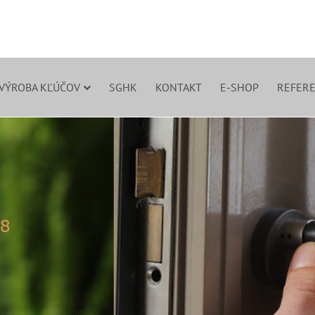
 VÝROBA KĽÚČOV
SGHK
KONTAKT
E-SHOP
REFERE